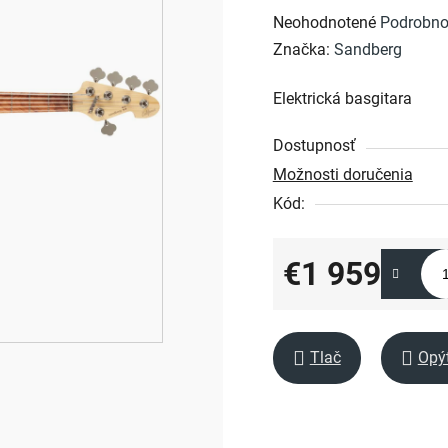
Priemerné
Neohodnotené
Podrobno
hodnotenie
Značka:
Sandberg
produktu
Elektrická basgitara
je
0,0
Dostupnosť
z
Možnosti doručenia
5
Kód:
hviezdičiek.
€1 959
Jednotková cena:
Tlač
Opý