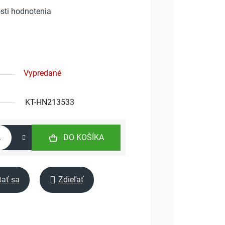
sti hodnotenia
Vypredané
KT-HN213533
DO KOŠÍKA
tať sa
Zdieľať