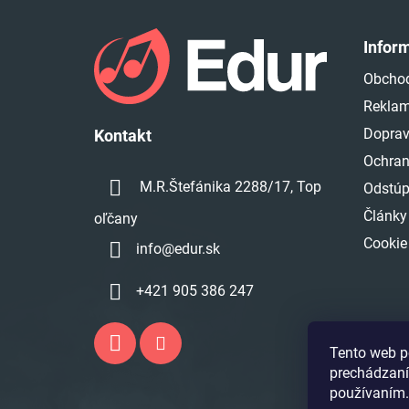
Z
á
Infor
p
Obcho
ä
Reklam
t
i
Doprav
Kontakt
e
Ochran
M.R.Štefánika 2288/17, Top
Odstúp
Články
oľčany
Cookie
info
@
edur.sk
+421 905 386 247
Tento web p
prechádzaní
používaním.