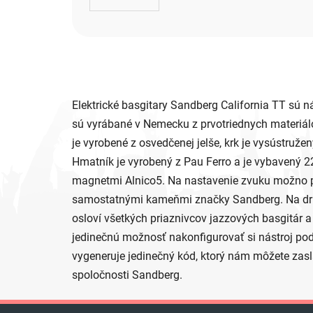
Elektrické basgitary Sandberg California TT sú
sú vyrábané v Nemecku z prvotriednych materiálo
je vyrobené z osvedčenej jelše, krk je vysústruže
Hmatník je vyrobený z Pau Ferro a je vybavený 2
magnetmi Alnico5. Na nastavenie zvuku možno po
samostatnými kameňmi značky Sandberg. Na druhe
osloví všetkých priaznivcov jazzových basgitár
jedinečnú možnosť nakonfigurovať si nástroj podľ
vygeneruje jedinečný kód, ktorý nám môžete zasl
spoločnosti Sandberg.