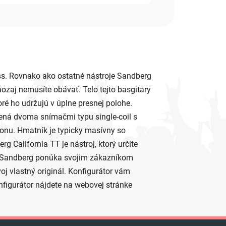
ss. Rovnako ako ostatné nástroje Sandberg
ozaj nemusíte obávať. Telo tejto basgitary
oré ho udržujú v úplne presnej polohe.
vená dvoma snímačmi typu single-coil s
onu. Hmatník je typicky masívny so
California TT je nástroj, ktorý určite
u. Sandberg ponúka svojim zákazníkom
oj vlastný originál. Konfigurátor vám
nfigurátor nájdete na webovej stránke