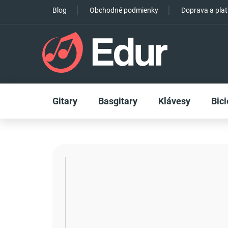
Prejsť
Blog
Obchodné podmienky
Doprava a pla
na
obsah
Gitary
Basgitary
Klávesy
Bici