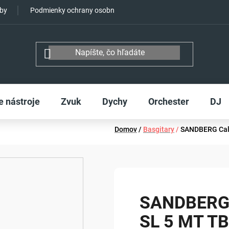
tby
Podmienky ochrany osobných údajov
e nástroje
Zvuk
Dychy
Orchester
DJ
Domov
/
Basgitary
/
SANDBERG Cali
SANDBERG C
SL 5 MT T