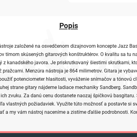
Popis
 nástroje založené na osvedčenom dizajnovom koncepte Jazz Ba
v tímom skúsených gitarových konštruktérov. O kvalitu sa tu na
ný z kanadského javora. Je priskrutkovaný šiestimi skrutkami, kt
2 pražcami. Menzúra nástroja je 864 milimetrov. Gitara je vyba
užiť potenciometer hlasitosti, vyváženie snímačov a tónovú cl
j strane gitary nájdeme ladiace mechaniky Sandberg. Sandberg 
 a ich zvuku. Za danú cenu dostanete naozaj špičkovú basgitar
a vlastných požiadaviek. Využite túto možnosť a postavte si sv
ať a my vám nástroj naceníme a zistíme ďalšie podrobnosti. Ko