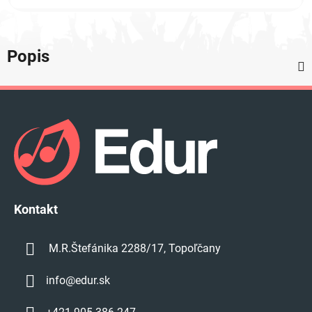
Popis
Z
á
p
ä
t
i
e
Kontakt
M.R.Štefánika 2288/17, Topoľčany
info
@
edur.sk