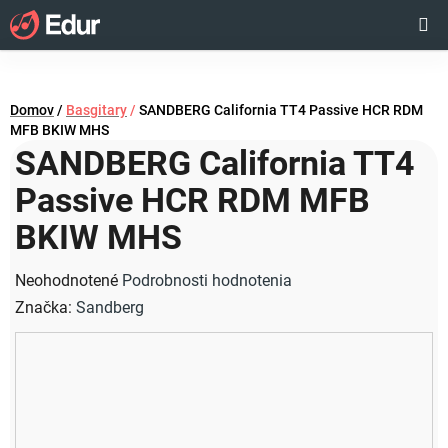
Prejsť
Hľadať
NÁKUP
na
obsah
KOŠÍK
Domov
/
Basgitary
/
SANDBERG California TT4 Passive HCR RDM
MFB BKIW MHS
SANDBERG California TT4
Passive HCR RDM MFB
BKIW MHS
Priemerné
Neohodnotené
Podrobnosti hodnotenia
hodnotenie
Značka:
Sandberg
produktu
je
0,0
z
5