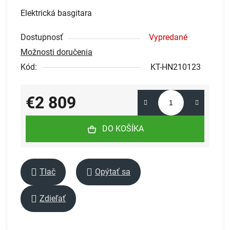
Elektrická basgitara
Dostupnosť
Vypredané
Možnosti doručenia
Kód:
KT-HN210123
€2 809
Jednotková cena:
DO KOŠÍKA
Tlač
Opýtať sa
Zdieľať