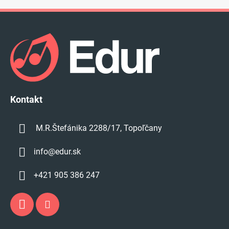
Z
á
p
ä
t
i
e
Kontakt
M.R.Štefánika 2288/17, Topoľčany
info
@
edur.sk
+421 905 386 247