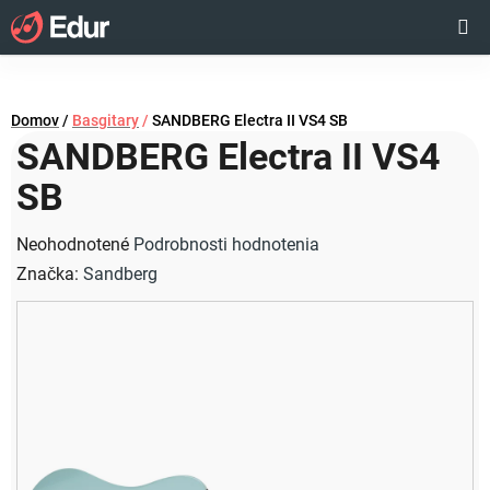
Prejsť
Hľadať
NÁKUP
na
obsah
KOŠÍK
Domov
/
Basgitary
/
SANDBERG Electra II VS4 SB
SANDBERG Electra II VS4
SB
Priemerné
Neohodnotené
Podrobnosti hodnotenia
hodnotenie
Značka:
Sandberg
produktu
je
0,0
z
5
hviezdičiek.