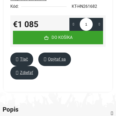
Kód:
KT-HN261682
€1 085
Jednotková cena:
DO KOŠÍKA
Tlač
Opýtať sa
Zdieľať
Popis