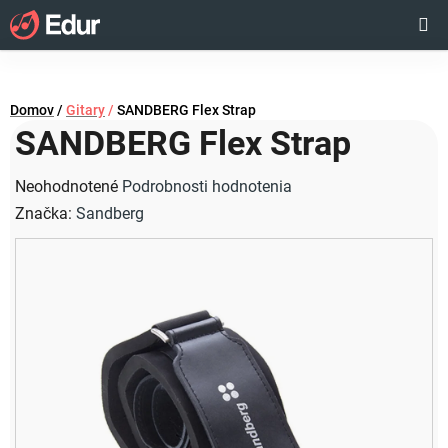
Prejsť
Hľadať
NÁKUP
na
obsah
KOŠÍK
Domov
/
Gitary
/
SANDBERG Flex Strap
SANDBERG Flex Strap
Priemerné
Neohodnotené
Podrobnosti hodnotenia
hodnotenie
Značka:
Sandberg
produktu
je
0,0
z
5
hviezdičiek.