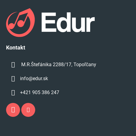
á
p
ä
t
i
e
Kontakt
M.R.Štefánika 2288/17, Topoľčany
info
@
edur.sk
+421 905 386 247