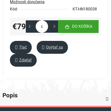
Možnosti doručenia
Kód:
KT-HN180038
€79
DO KOŠÍKA
Jednotková cena:
Tlač
Opýtať sa
Zdieľať
Popis
Z