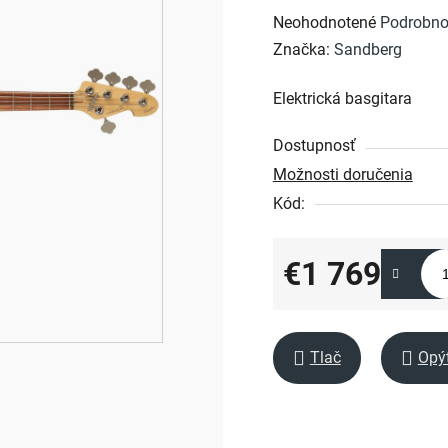
Priemerné
Neohodnotené
Podrobno
hodnotenie
Značka:
Sandberg
produktu
Elektrická basgitara
je
0,0
Dostupnosť
z
Možnosti doručenia
5
Kód:
hviezdičiek.
€1 769
Jednotková cena:
Tlač
Opý