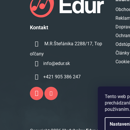
p
Obcho
ä
Reklam
t
i
Doprav
Kontakt
e
Ochran
M.R.Štefánika 2288/17, Top
Odstúp
Články
oľčany
Cookie
info
@
edur.sk
+421 905 386 247
Tento web p
prechádzaní
používaním.
Nastaven