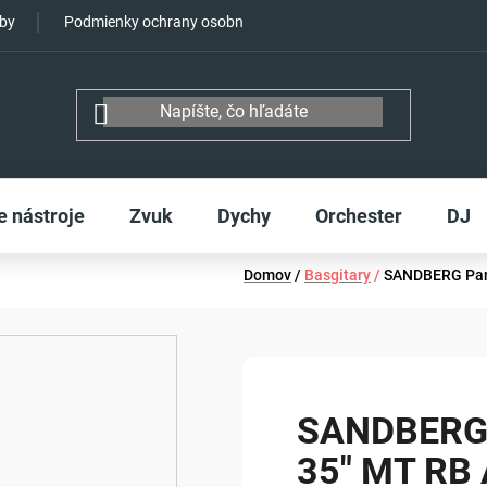
tby
Podmienky ochrany osobných údajov
e nástroje
Zvuk
Dychy
Orchester
DJ
Domov
/
Basgitary
/
SANDBERG Pant
SANDBERG 
35" MT RB