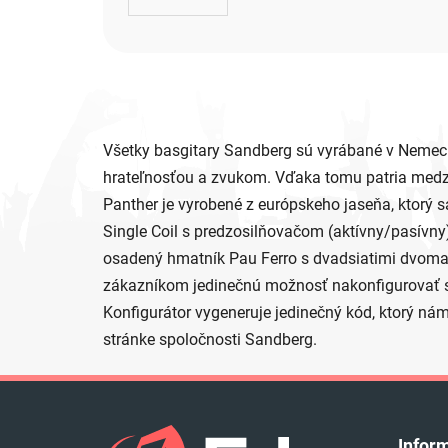
Všetky basgitary Sandberg sú vyrábané v Nemeck
hrateľnosťou a zvukom. Vďaka tomu patria medzi n
Panther je vyrobené z európskeho jaseňa, ktorý 
Single Coil s predzosilňovačom (aktívny/pasívny
osadený hmatník Pau Ferro s dvadsiatimi dvoma
zákazníkom jedinečnú možnosť nakonfigurovať si n
Konfigurátor vygeneruje jedinečný kód, ktorý ná
stránke spoločnosti Sandberg.
Z
á
Infor