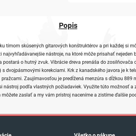
Popis
u tímom skúsených gitarových konštruktérov a pri každej si mô
ajvyhľadávanejšie nástroje, na ktoré môže prisahať nejeden basg
sa postará o hutný zvuk. Vibrácie dreva prenáša do zosilňovač
) s dvojpásmovými korekciami. Krk z kanadského javora je k tel
 pražcami. Zaujímavosťou je predĺžená menzúra s dĺžkou 889 
ástroj podľa vlastných požiadaviek. Využite túto možnosť a zos
m môžete zaslať a my vám prístroj naceníme a zistíme ďalšie po
mácie
Všetko o nákupe