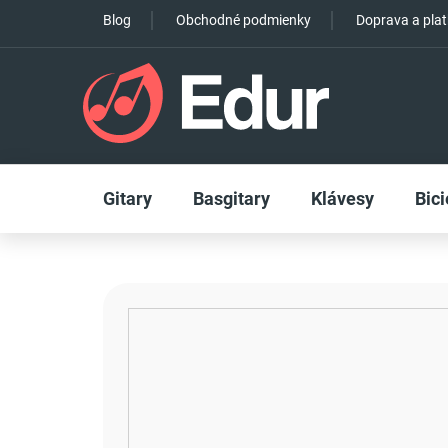
Prejsť
Blog
Obchodné podmienky
Doprava a pla
na
obsah
Gitary
Basgitary
Klávesy
Bici