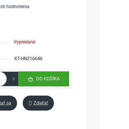
sti hodnotenia
Vypredané
KT-HN216646
DO KOŠÍKA
tať sa
Zdieľať