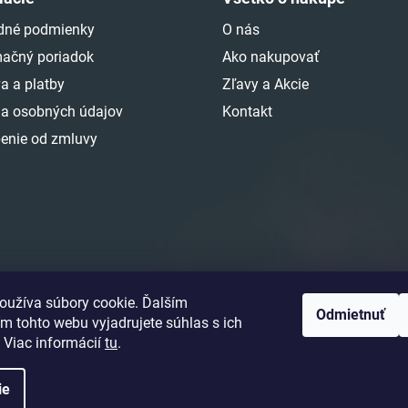
dné podmienky
O nás
ačný poriadok
Ako nakupovať
a a platby
Zľavy a Akcie
a osobných údajov
Kontakt
enie od zmluvy
oužíva súbory cookie. Ďalším
Odmietnuť
m tohto webu vyjadrujete súhlas s ich
 Viac informácií
tu
.
ie