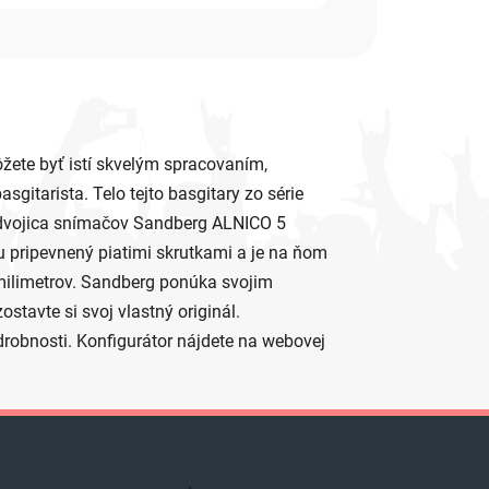
žete byť istí skvelým spracovaním,
itarista. Telo tejto basgitary zo série
a dvojica snímačov Sandberg ALNICO 5
u pripevnený piatimi skrutkami a je na ňom
milimetrov. Sandberg ponúka svojim
tavte si svoj vlastný originál.
drobnosti. Konfigurátor nájdete na webovej