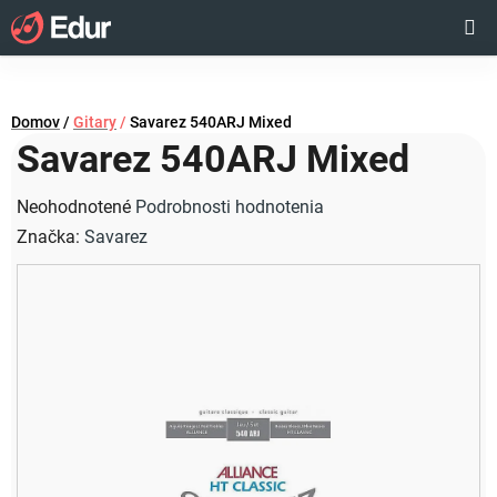
Prejsť
Hľadať
NÁKUP
na
obsah
KOŠÍK
Domov
/
Gitary
/
Savarez 540ARJ Mixed
Savarez 540ARJ Mixed
Priemerné
Neohodnotené
Podrobnosti hodnotenia
hodnotenie
Značka:
Savarez
produktu
je
0,0
z
5
hviezdičiek.