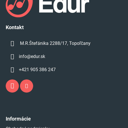
ä
t
i
e
Kontakt
M.R.Štefánika 2288/17, Topoľčany
info
@
edur.sk
+421 905 386 247
Informácie