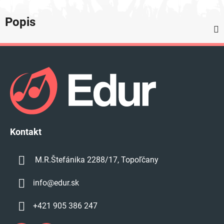
Popis
Z
á
p
ä
t
i
e
Kontakt
M.R.Štefánika 2288/17, Topoľčany
info
@
edur.sk
+421 905 386 247