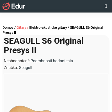
Prejsť
Hľadať
NÁKUP
na
obsah
KOŠÍK
Domov
/
Gitary
/
Elektro-akustické gitary
/
SEAGULL S6 Original
Presys II
SEAGULL S6 Original
Presys II
Priemerné
Neohodnotené
Podrobnosti hodnotenia
hodnotenie
Značka:
Seagull
produktu
je
0,0
z
5
hviezdičiek.