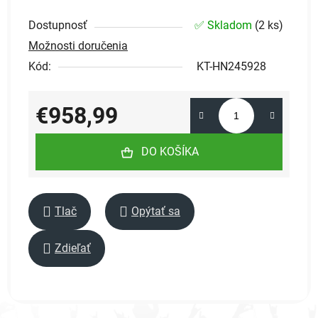
Dostupnosť
✅ Skladom
(
2 ks
)
Možnosti doručenia
Kód:
KT-HN245928
€958,99
Jednotková cena:
DO KOŠÍKA
Tlač
Opýtať sa
Zdieľať