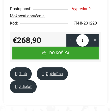
Dostupnosť
Vypredané
Možnosti doručenia
Kód:
KT-HN231220
€268,90
Jednotková cena:
DO KOŠÍKA
Tlač
Opýtať sa
Zdieľať