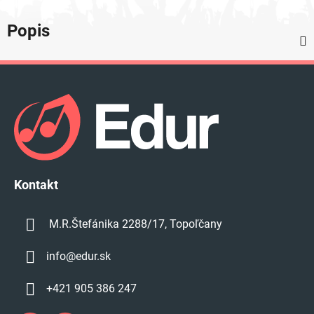
Popis
Z
á
p
ä
t
i
e
Kontakt
M.R.Štefánika 2288/17, Topoľčany
info
@
edur.sk
+421 905 386 247