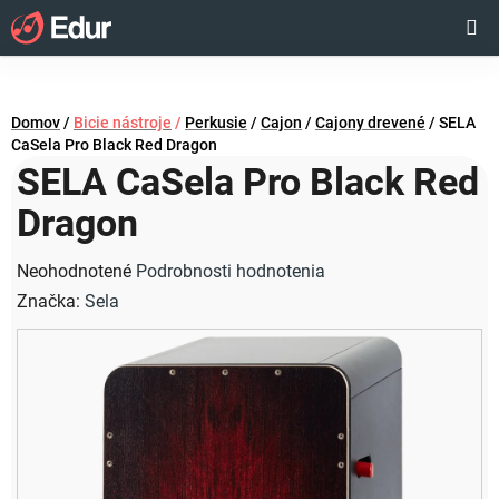
Prejsť
Hľadať
NÁKUP
na
obsah
KOŠÍK
Domov
/
Bicie nástroje
/
Perkusie
/
Cajon
/
Cajony drevené
/
SELA
CaSela Pro Black Red Dragon
SELA CaSela Pro Black Red
Dragon
Priemerné
Neohodnotené
Podrobnosti hodnotenia
hodnotenie
Značka:
Sela
produktu
je
0,0
z
5
hviezdičiek.