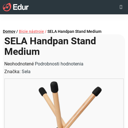
Prejsť
Hľadať
NÁKUP
na
obsah
KOŠÍK
Domov
/
Bicie nástroje
/
SELA Handpan Stand Medium
SELA Handpan Stand
Medium
Priemerné
Neohodnotené
Podrobnosti hodnotenia
hodnotenie
Značka:
Sela
produktu
je
0,0
z
5
hviezdičiek.