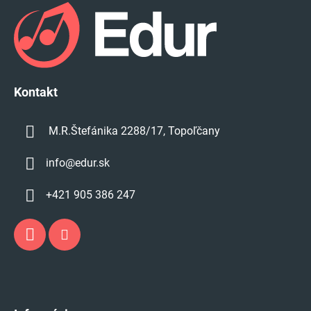
p
ä
t
i
e
Kontakt
M.R.Štefánika 2288/17, Topoľčany
info
@
edur.sk
+421 905 386 247