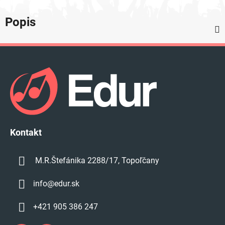
Popis
Z
á
p
ä
t
i
e
Kontakt
M.R.Štefánika 2288/17, Topoľčany
info
@
edur.sk
+421 905 386 247