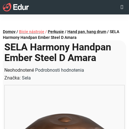
Prejsť
Hľadať
NÁKUP
na
obsah
KOŠÍK
Domov
/
Bicie nástroje
/
Perkusie
/
Hand pan, hang drum
/
SELA
Harmony Handpan Ember Steel D Amara
SELA Harmony Handpan
Ember Steel D Amara
Priemerné
Neohodnotené
Podrobnosti hodnotenia
hodnotenie
Značka:
Sela
produktu
je
0,0
z
5
hviezdičiek.