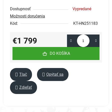
Dostupnosť
Vypredané
Možnosti doručenia
Kód:
KT-HN251183
€1 799
Jednotková cena:
DO KOŠÍKA
Tlač
Opýtať sa
Zdieľať