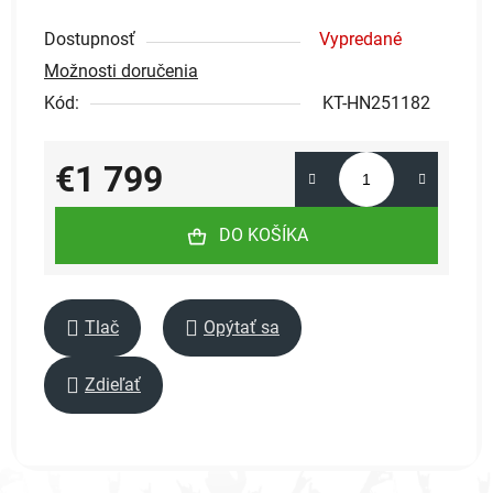
Dostupnosť
Vypredané
Možnosti doručenia
Kód:
KT-HN251182
€1 799
Jednotková cena:
DO KOŠÍKA
Tlač
Opýtať sa
Zdieľať