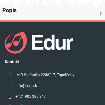
Popis
Z
á
p
ä
t
i
e
Kontakt
M.R.Štefánika 2288/17, Topoľčany
info
@
edur.sk
+421 905 386 247