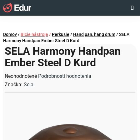
Prejsť
Hľadať
NÁKUP
na
obsah
KOŠÍK
Domov
/
Bicie nástroje
/
Perkusie
/
Hand pan, hang drum
/
SELA
Harmony Handpan Ember Steel D Kurd
SELA Harmony Handpan
Ember Steel D Kurd
Priemerné
Neohodnotené
Podrobnosti hodnotenia
hodnotenie
Značka:
Sela
produktu
je
0,0
z
5
hviezdičiek.