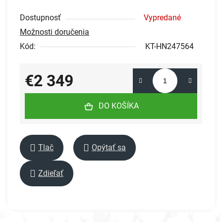
Dostupnosť
Vypredané
Možnosti doručenia
Kód:
KT-HN247564
€2 349
Jednotková cena:
DO KOŠÍKA
Tlač
Opýtať sa
Zdieľať