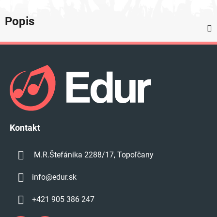
Popis
Z
á
p
ä
t
i
e
Kontakt
M.R.Štefánika 2288/17, Topoľčany
info
@
edur.sk
+421 905 386 247