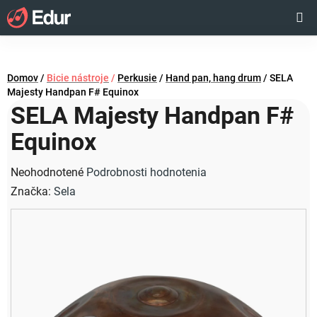
Prejsť
Hľadať
NÁKUP
na
obsah
KOŠÍK
Domov
/
Bicie nástroje
/
Perkusie
/
Hand pan, hang drum
/
SELA
Majesty Handpan F# Equinox
SELA Majesty Handpan F#
Equinox
Priemerné
Neohodnotené
Podrobnosti hodnotenia
hodnotenie
Značka:
Sela
produktu
je
0,0
z
5
hviezdičiek.