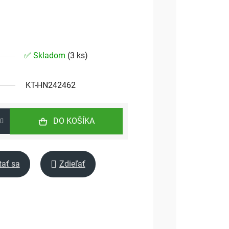
✅ Skladom
(
3 ks
)
KT-HN242462
DO KOŠÍKA
tať sa
Zdieľať