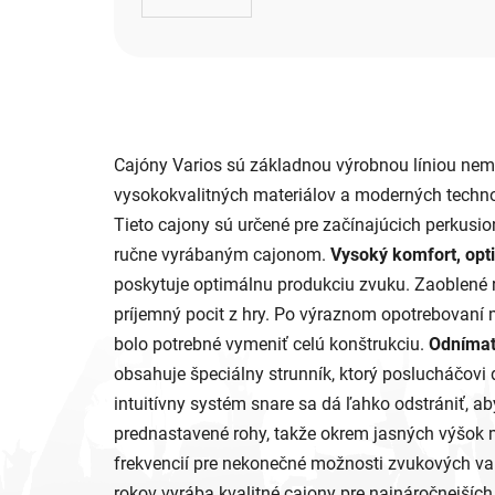
Cajóny Varios sú základnou výrobnou líniou nem
vysokokvalitných materiálov a moderných technoló
Tieto cajony sú určené pre začínajúcich perkusion
ručne vyrábaným cajonom.
Vysoký komfort, opt
poskytuje optimálnu produkciu zvuku. Zaoblené 
príjemný pocit z hry. Po výraznom opotrebovaní
bolo potrebné vymeniť celú konštrukciu.
Odnímat
obsahuje špeciálny strunník, ktorý poslucháčovi
intuitívny systém snare sa dá ľahko odstrániť, ab
prednastavené rohy, takže okrem jasných výšok 
frekvencií pre nekonečné možnosti zvukových va
rokov vyrába kvalitné cajony pre najnáročnejšíc