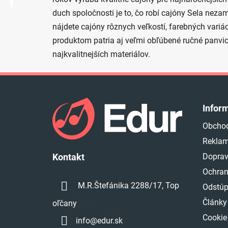
duch spoločnosti je to, čo robí cajóny Sela neza
nájdete cajóny rôznych veľkostí, farebných variá
produktom patria aj veľmi obľúbené ručné panvic
najkvalitnejších materiálov.
Z
á
Infor
p
Obcho
ä
Reklam
t
i
Doprav
Kontakt
e
Ochran
M.R.Štefánika 2288/17, Top
Odstúp
Články
oľčany
Cookie
info
@
edur.sk