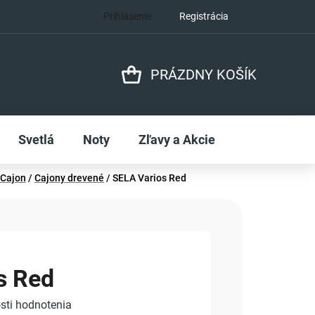
Prihlásenie
Registrácia
PRÁZDNY KOŠÍK
NÁKUPNÝ
KOŠÍK
Svetlá
Noty
Zľavy a Akcie
Cajon
/
Cajony drevené
/
SELA Varios Red
s Red
sti hodnotenia