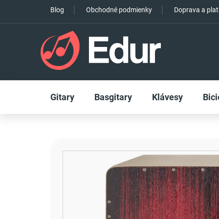
Prejsť
Blog
Obchodné podmienky
Doprava a pla
na
obsah
Gitary
Basgitary
Klávesy
Bici