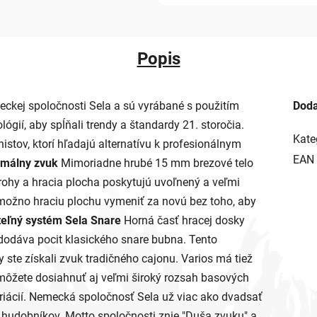
Popis
eckej spoločnosti Sela a sú vyrábané s použitím
Doda
gií, aby spĺňali trendy a štandardy 21. storočia.
Kate
istov, ktorí hľadajú alternatívu k profesionálnym
EAN
imálny zvuk
Mimoriadne hrubé 15 mm brezové telo
rohy a hracia plocha poskytujú uvoľnený a veľmi
 možno hraciu plochu vymeniť za novú bez toho, aby
eľný systém Sela Snare
Horná časť hracej dosky
 dodáva pocit klasického snare bubna. Tento
y ste získali zvuk tradičného cajonu. Varios má tiež
môžete dosiahnuť aj veľmi široký rozsah basových
riácií. Nemecká spoločnosť Sela už viac ako dvadsať
h hudobníkov. Motto spoločnosti znie "Duša zvuku" a