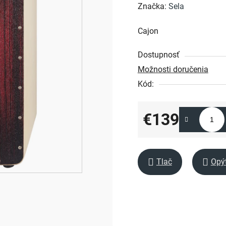
hodnotenie
Značka:
Sela
produktu
Cajon
je
0,0
Dostupnosť
z
Možnosti doručenia
5
Kód:
hviezdičiek.
€139
Jednotková cena:
Tlač
Opý