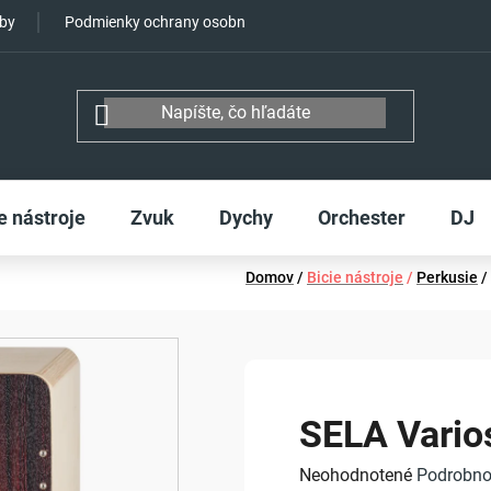
tby
Podmienky ochrany osobných údajov
e nástroje
Zvuk
Dychy
Orchester
DJ
Domov
/
Bicie nástroje
/
Perkusie
/
SELA Vario
Priemerné
Neohodnotené
Podrobno