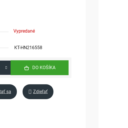
Vypredané
KT-HN216558
DO KOŠÍKA
tať sa
Zdieľať