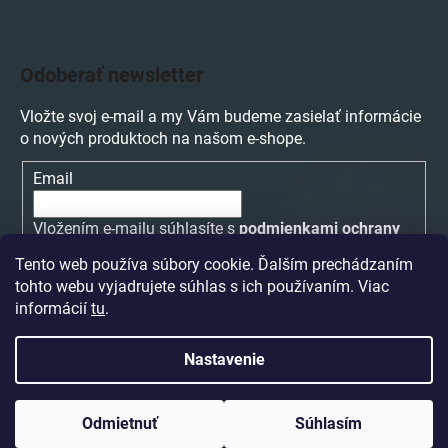
Odoberať newsletter
Vložte svoj e-mail a my Vám budeme zasielať informácie
o nových produktoch na našom e-shope.
Email
Vložením e-mailu súhlasíte s
podmienkami ochrany
osobných údajov
Tento web používa súbory cookie. Ďalším prechádzaním
tohto webu vyjadrujete súhlas s ich používaním. Viac
PRIHLÁSIŤ SA
informácií
tu
.
Nastavenie
Vytvoril Shoptet
a
Adatelier
Odmietnuť
Súhlasím
Copyright 2026
Hudobniny Edur.sk
. Všetky práva