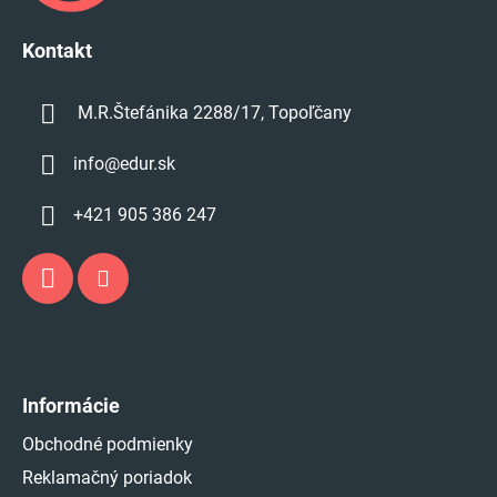
i
e
Kontakt
M.R.Štefánika 2288/17, Topoľčany
info
@
edur.sk
+421 905 386 247
Informácie
Obchodné podmienky
Reklamačný poriadok