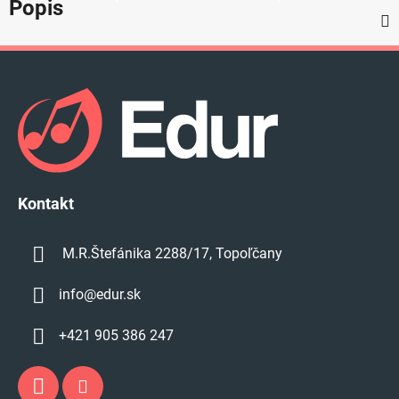
Popis
Z
á
p
ä
t
i
e
Kontakt
M.R.Štefánika 2288/17, Topoľčany
info
@
edur.sk
+421 905 386 247