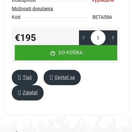
Dostupnosť
Vypredané
Možnosti doručenia
Kód:
BETA58A
€195
Jednotková cena:
DO KOŠÍKA
Tlač
Opýtať sa
Zdieľať