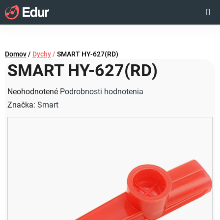
Prejsť
Hľadať
NÁKUP
na
obsah
KOŠÍK
Domov
/
Dychy
/
SMART HY-627(RD)
SMART HY-627(RD)
Priemerné
Neohodnotené
Podrobnosti hodnotenia
hodnotenie
Značka:
Smart
produktu
je
0,0
z
5
hviezdičiek.