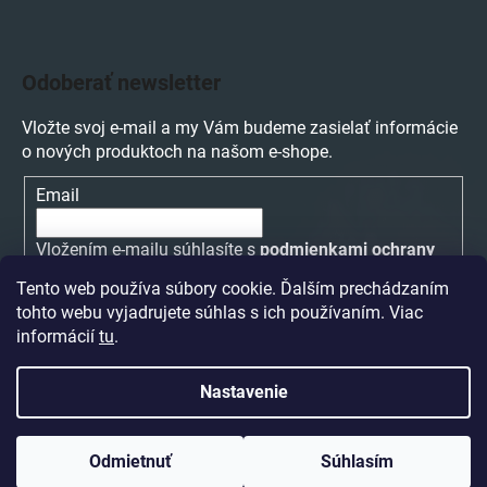
Odoberať newsletter
Vložte svoj e-mail a my Vám budeme zasielať informácie
o nových produktoch na našom e-shope.
Email
Vložením e-mailu súhlasíte s
podmienkami ochrany
osobných údajov
Tento web používa súbory cookie. Ďalším prechádzaním
tohto webu vyjadrujete súhlas s ich používaním. Viac
PRIHLÁSIŤ SA
informácií
tu
.
Nastavenie
Vytvoril Shoptet
a
Adatelier
Odmietnuť
Súhlasím
Copyright 2026
Hudobniny Edur.sk
. Všetky práva