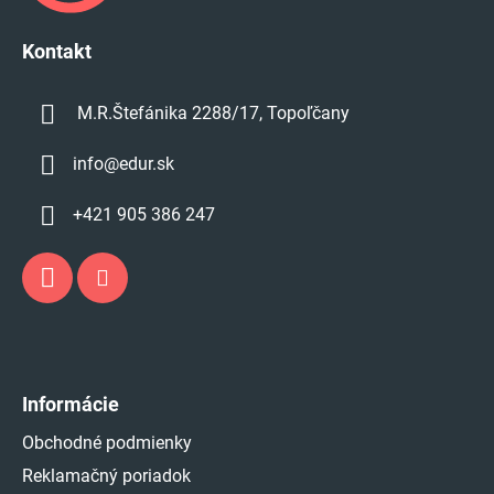
i
e
Kontakt
M.R.Štefánika 2288/17, Topoľčany
info
@
edur.sk
+421 905 386 247
Informácie
Obchodné podmienky
Reklamačný poriadok