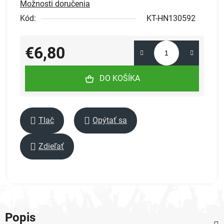
Možnosti doručenia
Kód:
KT-HN130592
€6,80
Jednotková cena:
DO KOŠÍKA
Tlač
Opýtať sa
Zdieľať
Popis