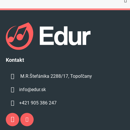
Z
á
p
ä
t
i
e
Kontakt
M.R.Štefánika 2288/17, Topoľčany
info
@
edur.sk
+421 905 386 247