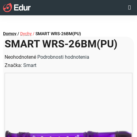
Prejsť
Hľadať
NÁKUP
na
obsah
KOŠÍK
Domov
/
Dychy
/
SMART WRS-26BM(PU)
SMART WRS-26BM(PU)
Priemerné
Neohodnotené
Podrobnosti hodnotenia
hodnotenie
Značka:
Smart
produktu
je
0,0
z
5
hviezdičiek.