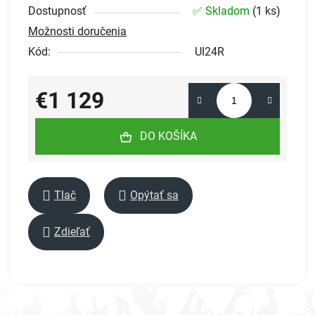
Dostupnosť
✅ Skladom
(
1 ks
)
Možnosti doručenia
Kód:
UI24R
€1 129
Jednotková cena:
DO KOŠÍKA
Tlač
Opýtať sa
Zdieľať