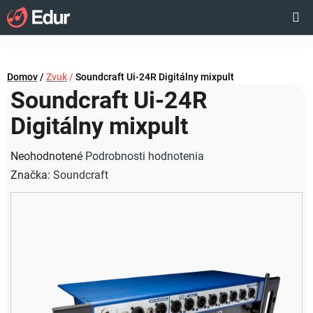
Prejsť
Hľadať
NÁKUP
na
obsah
KOŠÍK
Domov
/
Zvuk
/
Soundcraft Ui-24R Digitálny mixpult
Soundcraft Ui-24R
Digitálny mixpult
Priemerné
Neohodnotené
Podrobnosti hodnotenia
hodnotenie
Značka:
Soundcraft
produktu
je
0,0
z
5
hviezdičiek.