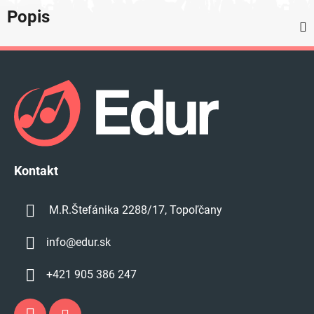
Popis
Z
á
p
ä
t
i
e
Kontakt
M.R.Štefánika 2288/17, Topoľčany
info
@
edur.sk
+421 905 386 247