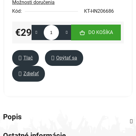
Možnosti doručenia
Kód:
KT-HN206686
€29
DO KOŠÍKA
Jednotková cena:
Tlač
Opýtať sa
Zdieľať
Popis
Ostatné informácie