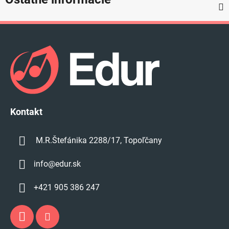
Z
á
p
ä
t
i
e
Kontakt
M.R.Štefánika 2288/17, Topoľčany
info
@
edur.sk
+421 905 386 247