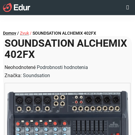
Prejsť
Hľadať
NÁKUP
na
obsah
KOŠÍK
Domov
/
Zvuk
/
SOUNDSATION ALCHEMIX 402FX
SOUNDSATION ALCHEMIX
402FX
Priemerné
Neohodnotené
Podrobnosti hodnotenia
hodnotenie
Značka:
Soundsation
produktu
je
0,0
z
5
hviezdičiek.