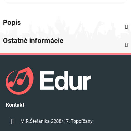
Popis
Ostatné informácie
Z
á
p
ä
t
i
e
Kontakt
M.R.Štefánika 2288/17, Topoľčany