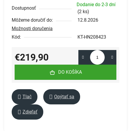
Dodanie do 2-3 dní
Dostupnosť
(
2 ks
)
Môžeme doručiť do:
12.8.2026
Možnosti doručenia
Kód:
KT-HN208423
€219,90
Jednotková cena:
DO KOŠÍKA
Tlač
Opýtať sa
Zdieľať