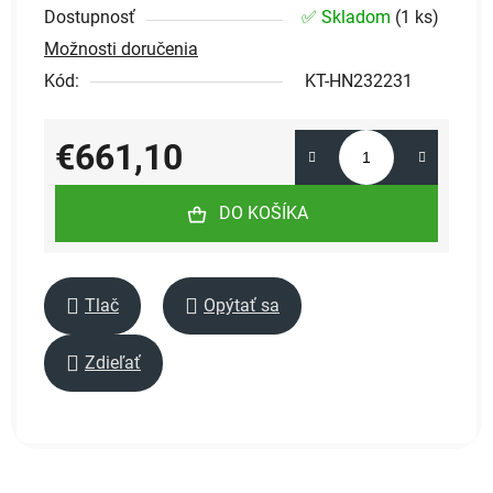
Dostupnosť
✅ Skladom
(
1 ks
)
Možnosti doručenia
Kód:
KT-HN232231
€661,10
Jednotková cena:
DO KOŠÍKA
Tlač
Opýtať sa
Zdieľať