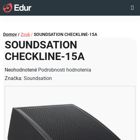
Prejsť
Hľadať
NÁKUP
na
obsah
KOŠÍK
Domov
/
Zvuk
/
SOUNDSATION CHECKLINE-15A
SOUNDSATION
CHECKLINE-15A
Priemerné
Neohodnotené
Podrobnosti hodnotenia
hodnotenie
Značka:
Soundsation
produktu
je
0,0
z
5
hviezdičiek.