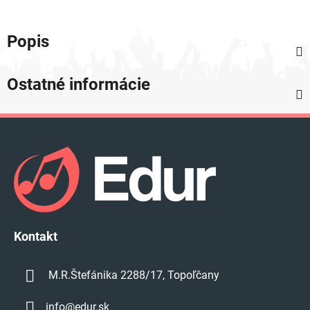
Popis
Ostatné informácie
Z
á
p
ä
t
i
e
Kontakt
M.R.Štefánika 2288/17, Topoľčany
info
@
edur.sk