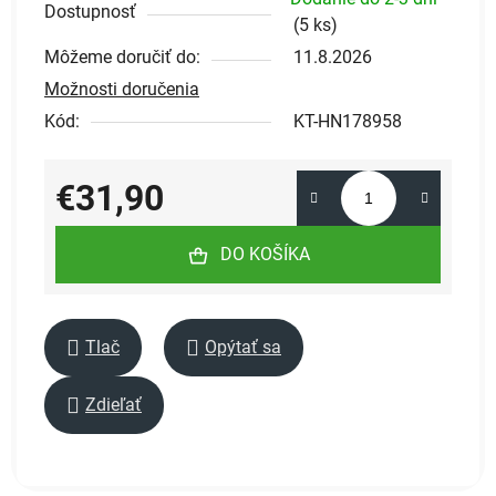
Dostupnosť
(
5 ks
)
Môžeme doručiť do:
11.8.2026
Možnosti doručenia
Kód:
KT-HN178958
€31,90
Jednotková cena:
DO KOŠÍKA
Tlač
Opýtať sa
Zdieľať