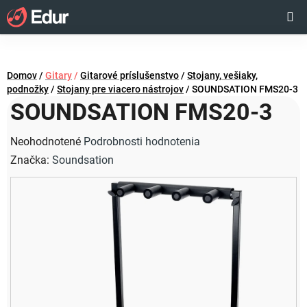
Prejsť
Hľadať
NÁKUP
na
obsah
KOŠÍK
Domov
/
Gitary
/
Gitarové príslušenstvo
/
Stojany, vešiaky,
podnožky
/
Stojany pre viacero nástrojov
/
SOUNDSATION FMS20-3
SOUNDSATION FMS20-3
Priemerné
Neohodnotené
Podrobnosti hodnotenia
hodnotenie
Značka:
Soundsation
produktu
je
0,0
z
5
hviezdičiek.