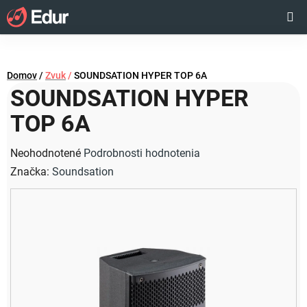
Prejsť
Hľadať
NÁKUP
na
obsah
KOŠÍK
Domov
/
Zvuk
/
SOUNDSATION HYPER TOP 6A
SOUNDSATION HYPER
TOP 6A
Priemerné
Neohodnotené
Podrobnosti hodnotenia
hodnotenie
Značka:
Soundsation
produktu
je
0,0
z
5
hviezdičiek.