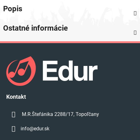
Popis
Ostatné informácie
Z
á
p
ä
t
i
e
Kontakt
M.R.Štefánika 2288/17, Topoľčany
info
@
edur.sk