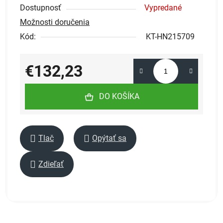
Dostupnosť
Vypredané
Možnosti doručenia
Kód:
KT-HN215709
€132,23
Jednotková cena:
DO KOŠÍKA
Tlač
Opýtať sa
Zdieľať