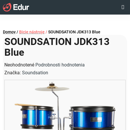
Prejsť
Hľadať
NÁKUP
na
obsah
KOŠÍK
Domov
/
Bicie nástroje
/
SOUNDSATION JDK313 Blue
SOUNDSATION JDK313
Blue
Priemerné
Neohodnotené
Podrobnosti hodnotenia
hodnotenie
Značka:
Soundsation
produktu
je
0,0
z
5
hviezdičiek.