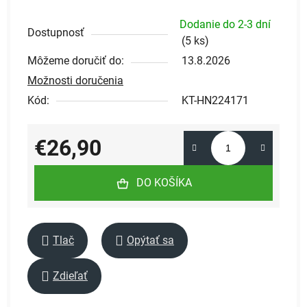
Dodanie do 2-3 dní
Dostupnosť
(
5 ks
)
Môžeme doručiť do:
13.8.2026
Možnosti doručenia
Kód:
KT-HN224171
€26,90
Jednotková cena:
DO KOŠÍKA
Tlač
Opýtať sa
Zdieľať