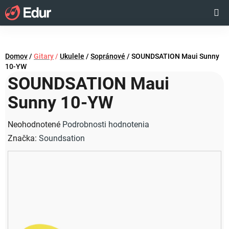
Prejsť
Hľadať
NÁKUP
na
obsah
KOŠÍK
Domov
/
Gitary
/
Ukulele
/
Sopránové
/
SOUNDSATION Maui Sunny
10-YW
SOUNDSATION Maui
Sunny 10-YW
Priemerné
Neohodnotené
Podrobnosti hodnotenia
hodnotenie
Značka:
Soundsation
produktu
je
0,0
z
5
hviezdičiek.