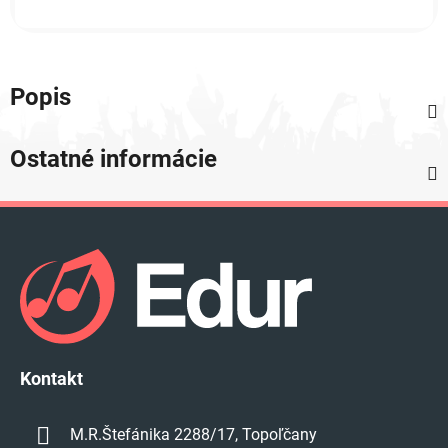
Popis
Ostatné informácie
Z
á
p
ä
t
i
e
Kontakt
M.R.Štefánika 2288/17, Topoľčany