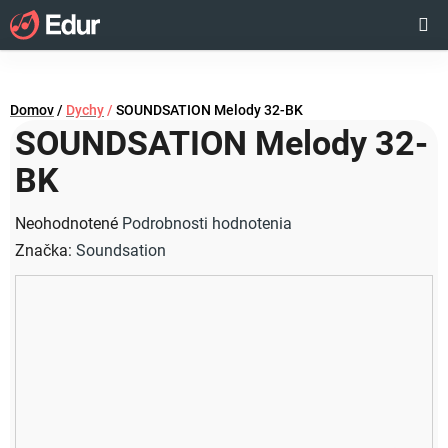
Prejsť
Hľadať
NÁKUP
na
obsah
KOŠÍK
Domov
/
Dychy
/
SOUNDSATION Melody 32-BK
SOUNDSATION Melody 32-
BK
Priemerné
Neohodnotené
Podrobnosti hodnotenia
hodnotenie
Značka:
Soundsation
produktu
je
0,0
z
5
hviezdičiek.