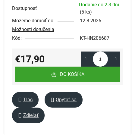
Dodanie do 2-3 dní
Dostupnosť
(
5 ks
)
Môžeme doručiť do:
12.8.2026
Možnosti doručenia
Kód:
KT-HN206687
€17,90
Jednotková cena:
DO KOŠÍKA
Tlač
Opýtať sa
Zdieľať