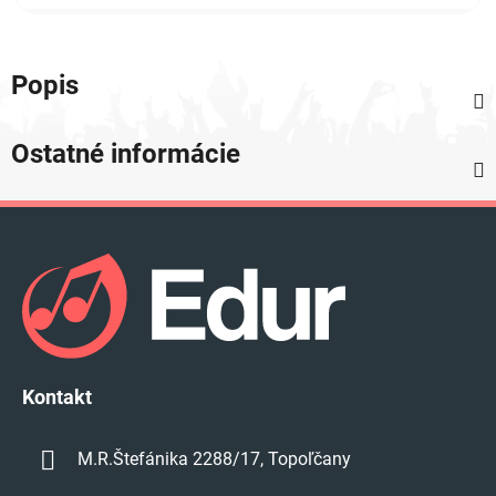
Popis
Ostatné informácie
Z
á
p
ä
t
i
e
Kontakt
M.R.Štefánika 2288/17, Topoľčany