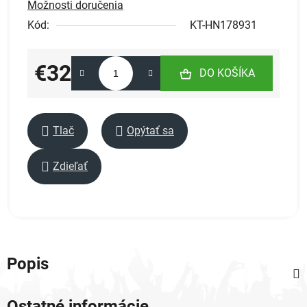
Možnosti doručenia
Kód:
KT-HN178931
€32
DO KOŠÍKA
Jednotková cena:
Tlač
Opýtať sa
Zdieľať
Popis
Ostatné informácie