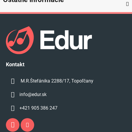
Z
á
p
ä
t
i
e
Kontakt
M.R.Štefánika 2288/17, Topoľčany
info
@
edur.sk
+421 905 386 247