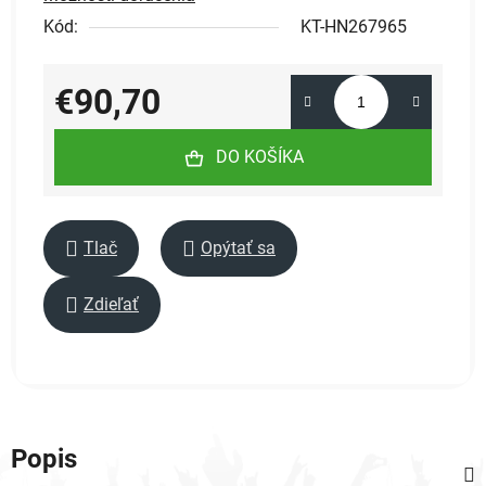
Kód:
KT-HN267965
€90,70
Jednotková cena:
DO KOŠÍKA
Tlač
Opýtať sa
Zdieľať
Popis