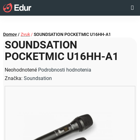
Prejsť
Hľadať
NÁKUP
na
obsah
KOŠÍK
Domov
/
Zvuk
/
SOUNDSATION POCKETMIC U16HH-A1
SOUNDSATION
POCKETMIC U16HH-A1
Priemerné
Neohodnotené
Podrobnosti hodnotenia
hodnotenie
Značka:
Soundsation
produktu
je
0,0
z
5
hviezdičiek.