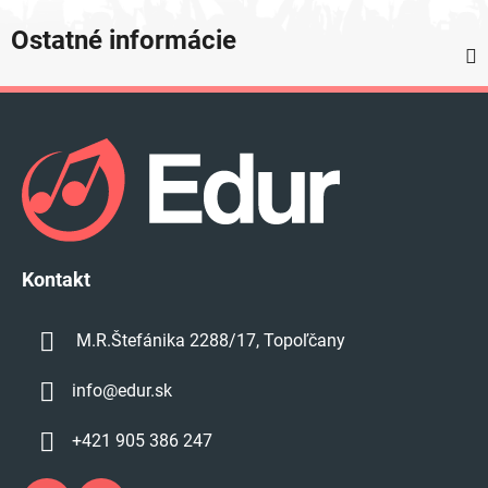
Ostatné informácie
Z
á
p
ä
t
i
e
Kontakt
M.R.Štefánika 2288/17, Topoľčany
info
@
edur.sk
+421 905 386 247