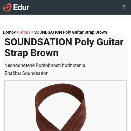
Prejsť
Hľadať
NÁKUP
na
obsah
KOŠÍK
Domov
/
Gitary
/
SOUNDSATION Poly Guitar Strap Brown
SOUNDSATION Poly Guitar
Strap Brown
Priemerné
Neohodnotené
Podrobnosti hodnotenia
hodnotenie
Značka:
Soundsation
produktu
je
0,0
z
5
hviezdičiek.