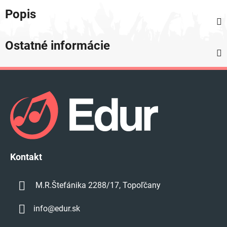
Popis
Ostatné informácie
Z
á
p
ä
t
i
e
Kontakt
M.R.Štefánika 2288/17, Topoľčany
info
@
edur.sk