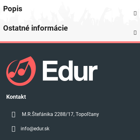
Popis
Ostatné informácie
Z
á
p
ä
t
i
e
Kontakt
M.R.Štefánika 2288/17, Topoľčany
info
@
edur.sk