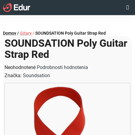
Prejsť
Hľadať
NÁKUP
na
obsah
KOŠÍK
Domov
/
Gitary
/
SOUNDSATION Poly Guitar Strap Red
SOUNDSATION Poly Guitar
Strap Red
Priemerné
Neohodnotené
Podrobnosti hodnotenia
hodnotenie
Značka:
Soundsation
produktu
je
0,0
z
5
hviezdičiek.