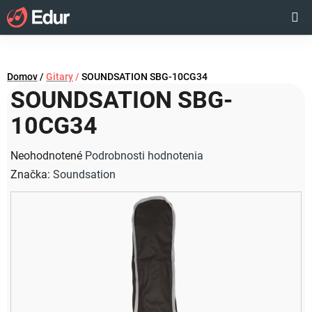
Prejsť
Hľadať
NÁKUP
na
obsah
KOŠÍK
Domov
/
Gitary
/
SOUNDSATION SBG-10CG34
SOUNDSATION SBG-
10CG34
Priemerné
Neohodnotené
Podrobnosti hodnotenia
hodnotenie
Značka:
Soundsation
produktu
je
0,0
z
5
hviezdičiek.