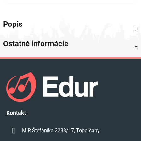
Popis
Ostatné informácie
Z
á
p
ä
t
i
e
Kontakt
M.R.Štefánika 2288/17, Topoľčany