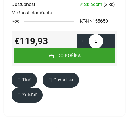
Dostupnosť
✅ Skladom
(
2 ks
)
Možnosti doručenia
Kód:
KT-HN155650
€119,93
Jednotková cena:
DO KOŠÍKA
Tlač
Opýtať sa
Zdieľať