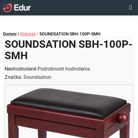
Prejsť
Hľadať
NÁKUP
na
obsah
KOŠÍK
Domov
/
Klávesy
/
SOUNDSATION SBH-100P-SMH
SOUNDSATION SBH-100P-
SMH
Priemerné
Neohodnotené
Podrobnosti hodnotenia
hodnotenie
Značka:
Soundsation
produktu
je
0,0
z
5
hviezdičiek.