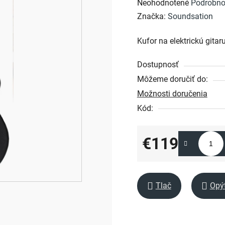
Priemerné
Neohodnotené
Podrobno
hodnotenie
Značka:
Soundsation
produktu
Kufor na elektrickú gitar
je
0,0
Dostupnosť
z
Môžeme doručiť do:
5
Možnosti doručenia
hviezdičiek.
Kód:
€119
Jednotková cena:
Tlač
Opý