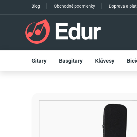
Prejsť
Blog
Obchodné podmienky
Doprava a pla
na
obsah
Gitary
Basgitary
Klávesy
Bici