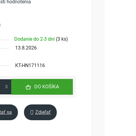
sti hodnotenia
u
Dodanie do 2-3 dní
(
3 ks
)
13.8.2026
KT-HN171116
DO KOŠÍKA
tať sa
Zdieľať