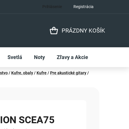
Prihlásenie
Registrácia
PRÁZDNY KOŠÍK
NÁKUPNÝ
KOŠÍK
Svetlá
Noty
Zľavy a Akcie
nstvo
/
Kufre, obaly
/
Kufre
/
Pre akustické gitary
/
ION SCEA75