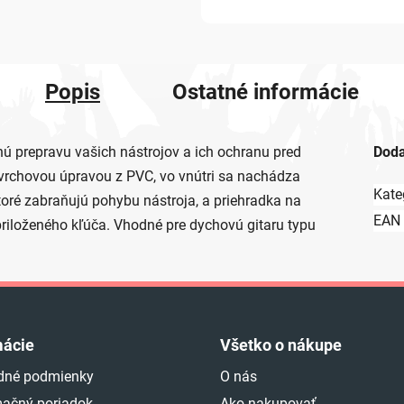
Popis
Ostatné informácie
ú prepravu vašich nástrojov a ich ochranu pred
Doda
ovrchovou úpravou z PVC, vo vnútri sa nachádza
Kate
toré zabraňujú pohybu nástroja, a priehradka na
EAN
riloženého kľúča. Vhodné pre dychovú gitaru typu
mácie
Všetko o nákupe
dné podmienky
O nás
ačný poriadok
Ako nakupovať