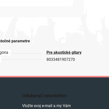
točné parametre
gória
Pre akustické gitary
8033481907270
Odoberať newsletter
Vložte svoj e-mail a my Vám