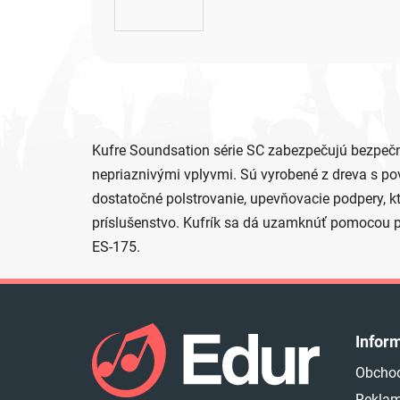
Kufre Soundsation série SC zabezpečujú bezpečn
nepriaznivými vplyvmi. Sú vyrobené z dreva s p
dostatočné polstrovanie, upevňovacie podpery, k
príslušenstvo. Kufrík sa dá uzamknúť pomocou p
ES-175.
Z
á
Infor
p
Obcho
ä
Reklam