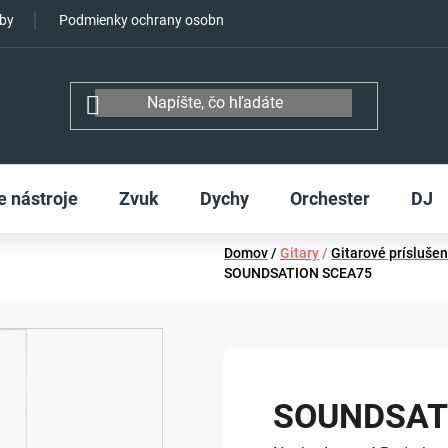
tby
Podmienky ochrany osobných údajov
e nástroje
Zvuk
Dychy
Orchester
DJ
Domov
/
Gitary
/
Gitarové prísluše
SOUNDSATION SCEA75
SOUNDSAT