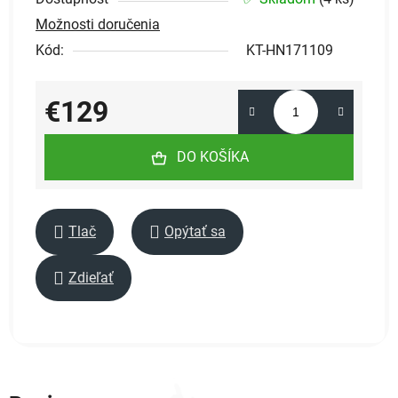
Možnosti doručenia
Kód:
KT-HN171109
€129
Jednotková cena:
DO KOŠÍKA
Tlač
Opýtať sa
Zdieľať