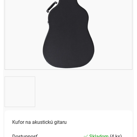
Kufor na akustickú gitaru
Dostupnosť
✅ Skladom
(
4 ks
)