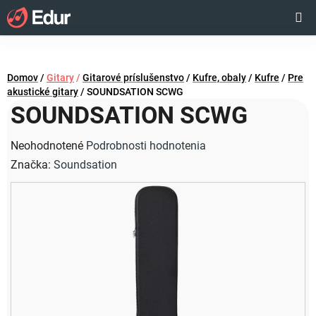
Prejsť
Hľadať
NÁKUP
na
obsah
KOŠÍK
Domov
/
Gitary
/
Gitarové príslušenstvo
/
Kufre, obaly
/
Kufre
/
Pre
akustické gitary
/
SOUNDSATION SCWG
SOUNDSATION SCWG
Priemerné
Neohodnotené
Podrobnosti hodnotenia
hodnotenie
Značka:
Soundsation
produktu
je
0,0
z
5
hviezdičiek.