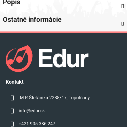
Popis
Ostatné informácie
Z
á
p
ä
t
i
e
Kontakt
M.R.Štefánika 2288/17, Topoľčany
info
@
edur.sk
+421 905 386 247