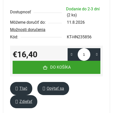
Dodanie do 2-3 dní
Dostupnosť
(
2 ks
)
Môžeme doručiť do:
11.8.2026
Možnosti doručenia
Kód:
KT-HN235856
€16,40
Jednotková cena:
DO KOŠÍKA
Tlač
Opýtať sa
Zdieľať