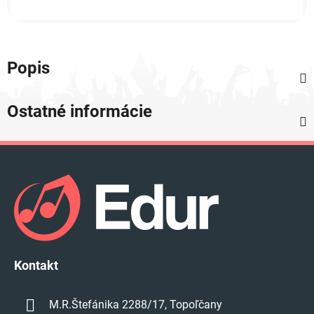
Popis
Ostatné informácie
Z
á
p
ä
t
i
e
Kontakt
M.R.Štefánika 2288/17, Topoľčany