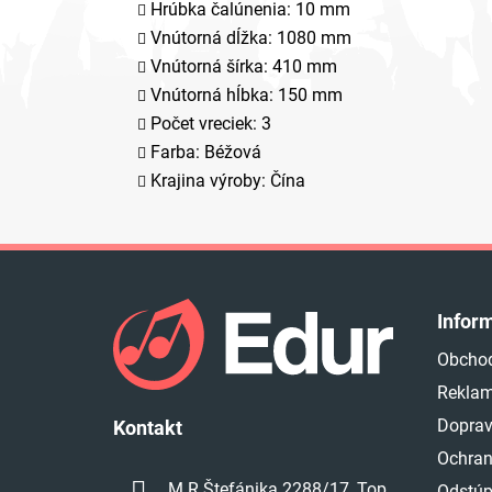
Hrúbka čalúnenia: 10 mm
Vnútorná dĺžka: 1080 mm
Vnútorná šírka: 410 mm
Vnútorná hĺbka: 150 mm
Počet vreciek: 3
Farba: Béžová
Krajina výroby: Čína
Z
á
Infor
p
Obcho
ä
Reklam
t
i
Doprav
Kontakt
e
Ochran
M.R.Štefánika 2288/17, Top
Odstúp