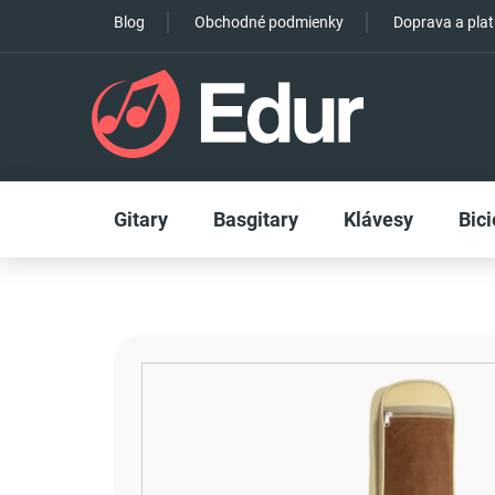
Prejsť
Blog
Obchodné podmienky
Doprava a pla
na
obsah
Gitary
Basgitary
Klávesy
Bici