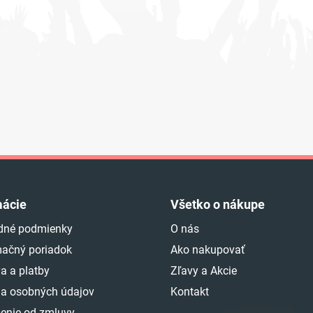
mácie
Všetko o nákupe
dné podmienky
O nás
ačný poriadok
Ako nakupovať
a a platby
Zľavy a Akcie
a osobných údajov
Kontakt
enie od zmluvy