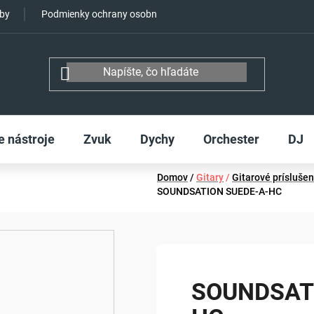
tby
Podmienky ochrany osobných údajov
e nástroje
Zvuk
Dychy
Orchester
DJ
Domov
/
Gitary
/
Gitarové prísluše
SOUNDSATION SUEDE-A-HC
SOUNDSAT