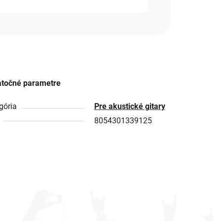
točné parametre
gória
Pre akustické gitary
8054301339125