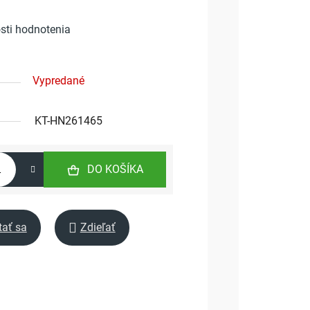
sti hodnotenia
Vypredané
KT-HN261465
DO KOŠÍKA
tať sa
Zdieľať