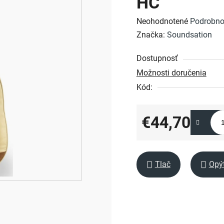
HC
Priemerné
Neohodnotené
Podrobno
hodnotenie
Značka:
Soundsation
produktu
Dostupnosť
je
Možnosti doručenia
0,0
Kód:
z
5
hviezdičiek.
€44,70
Jednotková cena:
Tlač
Opý