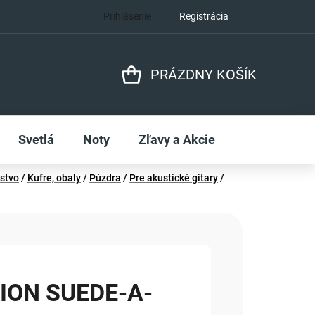
Prihlásenie
Registrácia
PRÁZDNY KOŠÍK
NÁKUPNÝ
KOŠÍK
Svetlá
Noty
Zľavy a Akcie
nstvo
/
Kufre, obaly
/
Púzdra
/
Pre akustické gitary
/
ION SUEDE-A-