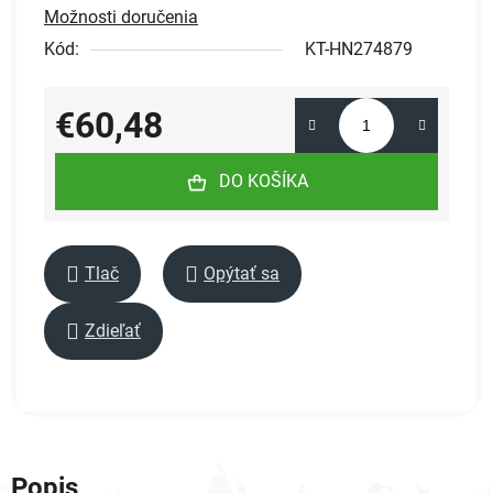
Možnosti doručenia
Kód:
KT-HN274879
€60,48
Jednotková cena:
DO KOŠÍKA
Tlač
Opýtať sa
Zdieľať
Popis