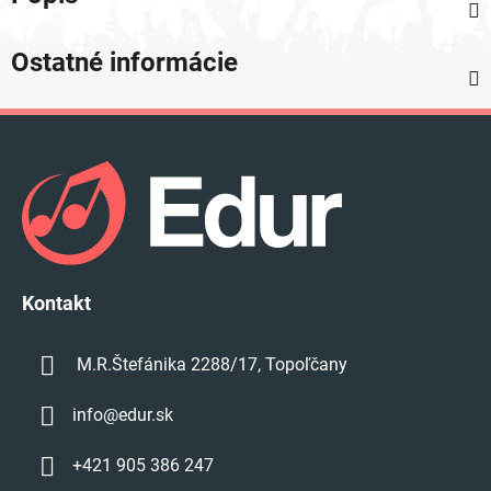
Ostatné informácie
Z
á
p
ä
t
i
e
Kontakt
M.R.Štefánika 2288/17, Topoľčany
info
@
edur.sk
+421 905 386 247