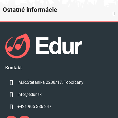
Ostatné informácie
Z
á
p
ä
t
i
e
Kontakt
M.R.Štefánika 2288/17, Topoľčany
info
@
edur.sk
+421 905 386 247