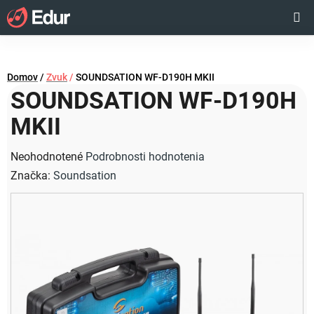
Prejsť
Hľadať
NÁKUP
na
obsah
KOŠÍK
Domov
/
Zvuk
/
SOUNDSATION WF-D190H MKII
SOUNDSATION WF-D190H
MKII
Priemerné
Neohodnotené
Podrobnosti hodnotenia
hodnotenie
Značka:
Soundsation
produktu
je
0,0
z
5
hviezdičiek.