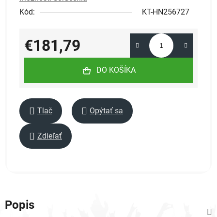
Kód:
KT-HN256727
€181,79
Jednotková cena:
DO KOŠÍKA
Tlač
Opýtať sa
Zdieľať
Popis