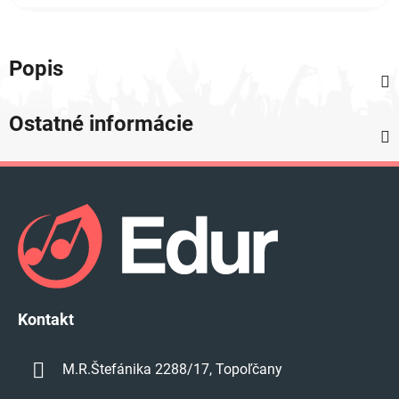
Popis
Ostatné informácie
Z
á
p
ä
t
i
e
Kontakt
M.R.Štefánika 2288/17, Topoľčany