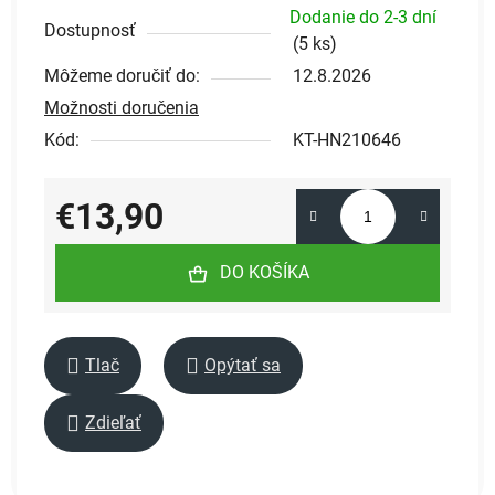
Dodanie do 2-3 dní
Dostupnosť
(
5 ks
)
Môžeme doručiť do:
12.8.2026
Možnosti doručenia
Kód:
KT-HN210646
€13,90
Jednotková cena:
DO KOŠÍKA
Tlač
Opýtať sa
Zdieľať