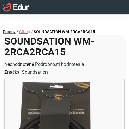
Prejsť
Hľadať
NÁKUP
na
obsah
KOŠÍK
Domov
/
Gitary
/
SOUNDSATION WM-2RCA2RCA15
SOUNDSATION WM-
2RCA2RCA15
Priemerné
Neohodnotené
Podrobnosti hodnotenia
hodnotenie
Značka:
Soundsation
produktu
je
0,0
z
5
hviezdičiek.