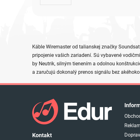
Káble Wiremaster od talianskej značky Soundsati
pripojenie vašich zariadení. Sú vybavené vodič
by Neutrik, silným tienením a odolnou konštrukci
a zaručujú dokonalý prenos signálu bez akéhokoľ
Z
á
Infor
p
Obcho
ä
Reklam
t
i
Doprav
Kontakt