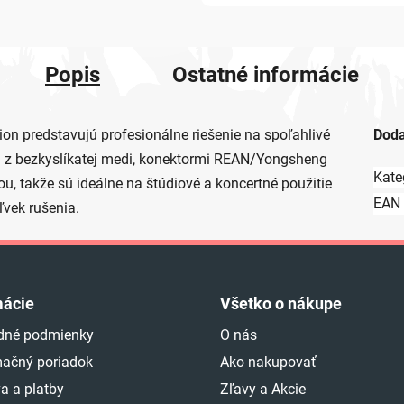
Popis
Ostatné informácie
on predstavujú profesionálne riešenie na spoľahlivé
Doda
mi z bezkyslíkatej medi, konektormi REAN/Yongsheng
Kate
ou, takže sú ideálne na štúdiové a koncertné použitie
EAN
vek rušenia.
mácie
Všetko o nákupe
dné podmienky
O nás
ačný poriadok
Ako nakupovať
a a platby
Zľavy a Akcie