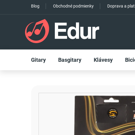
Prejsť
Blog
Obchodné podmienky
Doprava a pla
na
obsah
Gitary
Basgitary
Klávesy
Bici