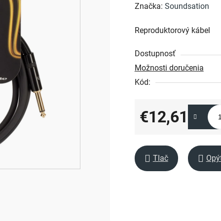
hodnotenie
Značka:
Soundsation
produktu
Reproduktorový kábel
je
0,0
Dostupnosť
z
Možnosti doručenia
5
Kód:
hviezdičiek.
€12,61
Jednotková cena:
Tlač
Opý