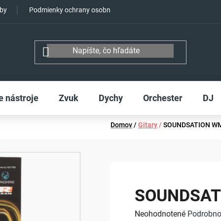
tby
Podmienky ochrany osobných údajov
e nástroje
Zvuk
Dychy
Orchester
DJ
Domov
/
Gitary
/
SOUNDSATION W
SOUNDSAT
Priemerné
Neohodnotené
Podrobno