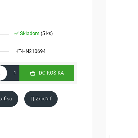
✅ Skladom
(
5 ks
)
KT-HN210694
DO KOŠÍKA
tať sa
Zdieľať