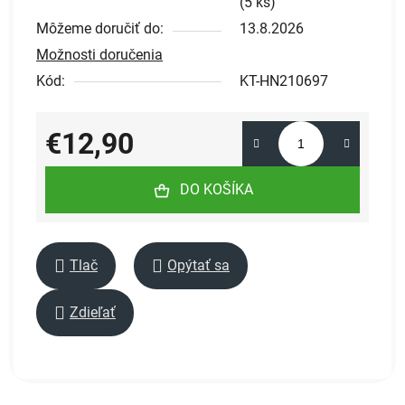
(
5 ks
)
Môžeme doručiť do:
13.8.2026
Možnosti doručenia
Kód:
KT-HN210697
€12,90
Jednotková cena:
DO KOŠÍKA
Tlač
Opýtať sa
Zdieľať