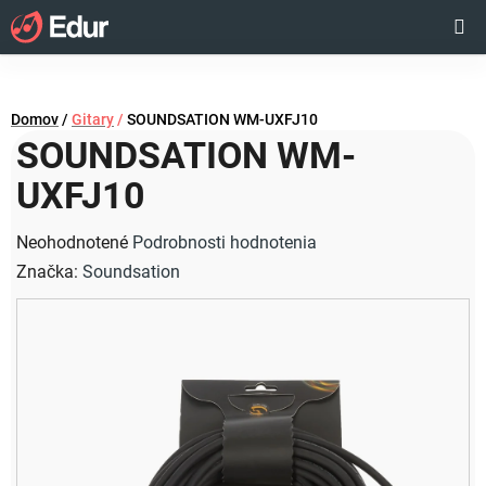
Prejsť
Hľadať
NÁKUP
na
obsah
KOŠÍK
Domov
/
Gitary
/
SOUNDSATION WM-UXFJ10
SOUNDSATION WM-
UXFJ10
Priemerné
Neohodnotené
Podrobnosti hodnotenia
hodnotenie
Značka:
Soundsation
produktu
je
0,0
z
5
hviezdičiek.