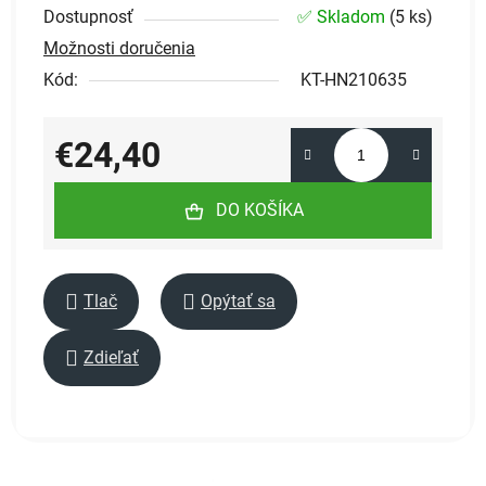
Dostupnosť
✅ Skladom
(
5 ks
)
Možnosti doručenia
Kód:
KT-HN210635
€24,40
Jednotková cena:
DO KOŠÍKA
Tlač
Opýtať sa
Zdieľať