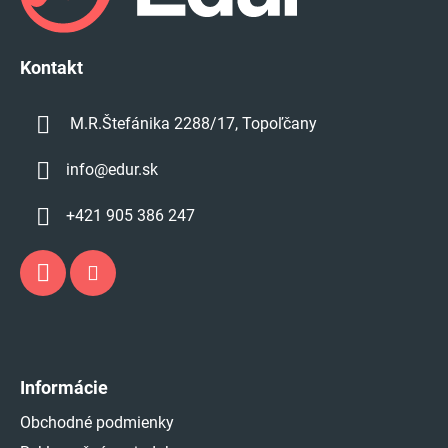
t
i
e
Kontakt
M.R.Štefánika 2288/17, Topoľčany
info
@
edur.sk
+421 905 386 247
Informácie
Obchodné podmienky