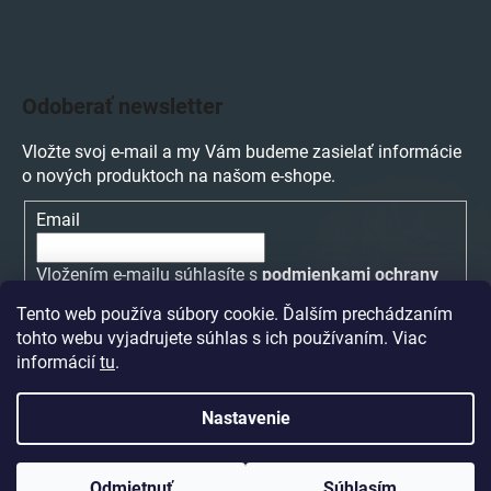
Odoberať newsletter
Vložte svoj e-mail a my Vám budeme zasielať informácie
o nových produktoch na našom e-shope.
Email
Vložením e-mailu súhlasíte s
podmienkami ochrany
osobných údajov
Tento web používa súbory cookie. Ďalším prechádzaním
tohto webu vyjadrujete súhlas s ich používaním. Viac
PRIHLÁSIŤ SA
informácií
tu
.
Nastavenie
Vytvoril Shoptet
a
Adatelier
Odmietnuť
Súhlasím