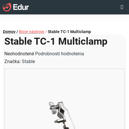
Prejsť
Hľadať
NÁKUP
na
obsah
KOŠÍK
Domov
/
Bicie nástroje
/
Stable TC-1 Multiclamp
Stable TC-1 Multiclamp
Priemerné
Neohodnotené
Podrobnosti hodnotenia
hodnotenie
Značka:
Stable
produktu
je
0,0
z
5
hviezdičiek.