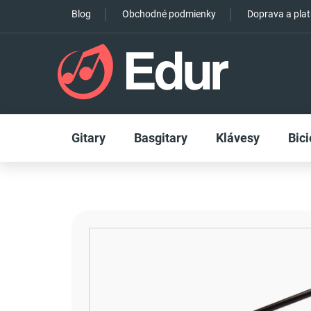
Prejsť
Blog
Obchodné podmienky
Doprava a pla
na
obsah
Gitary
Basgitary
Klávesy
Bici