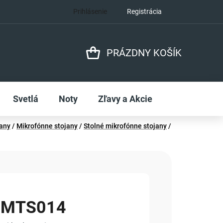
Prihlásenie
Registrácia
PRÁZDNY KOŠÍK
NÁKUPNÝ
KOŠÍK
Svetlá
Noty
Zľavy a Akcie
jany
/
Mikrofónne stojany
/
Stolné mikrofónne stojany
/
 MTS014