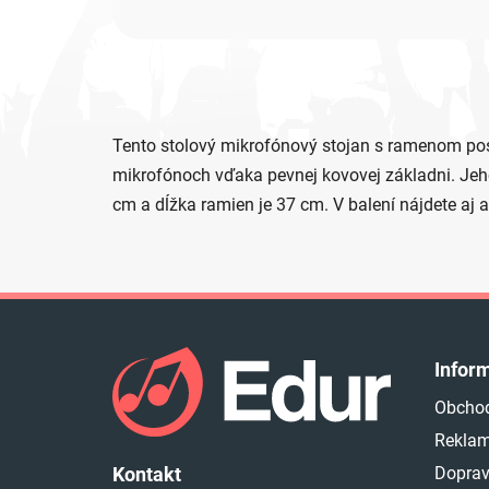
Tento stolový mikrofónový stojan s ramenom posk
mikrofónoch vďaka pevnej kovovej základni. Jeh
cm a dĺžka ramien je 37 cm. V balení nájdete aj 
Z
á
Infor
p
Obcho
ä
Reklam
t
i
Doprav
Kontakt