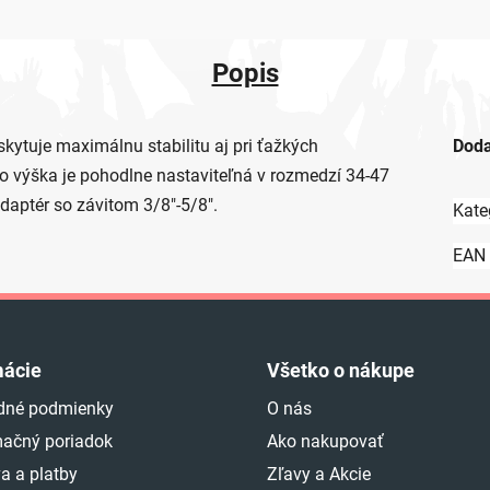
Popis
ytuje maximálnu stabilitu aj pri ťažkých
Doda
o výška je pohodlne nastaviteľná v rozmedzí 34-47
adaptér so závitom 3/8"-5/8".
Kate
EAN
mácie
Všetko o nákupe
dné podmienky
O nás
ačný poriadok
Ako nakupovať
a a platby
Zľavy a Akcie