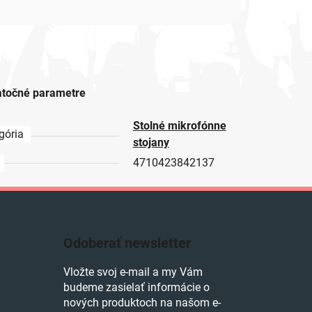
točné parametre
Stolné mikrofónne
gória
stojany
4710423842137
Odoberať newsletter
Vložte svoj e-mail a my Vám
budeme zasielať informácie o
nových produktoch na našom e-