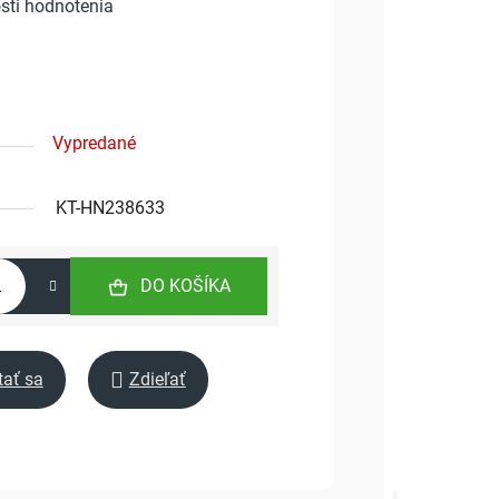
sti hodnotenia
Vypredané
KT-HN238633
DO KOŠÍKA
tať sa
Zdieľať