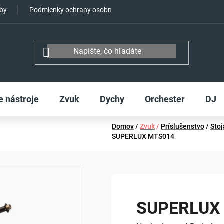
tby
Podmienky ochrany osobných údajov
e nástroje
Zvuk
Dychy
Orchester
DJ
Domov
/
Zvuk
/
Príslušenstvo
/
Sto
SUPERLUX MTS014
SUPERLUX