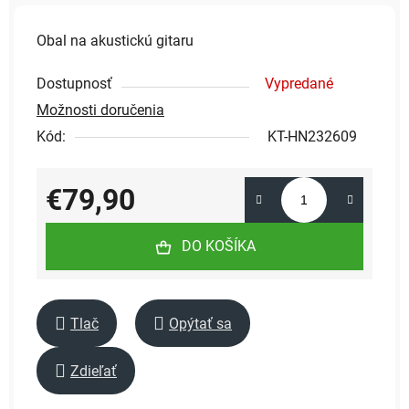
Obal na akustickú gitaru
Dostupnosť
Vypredané
Možnosti doručenia
Kód:
KT-HN232609
€79,90
Jednotková cena:
DO KOŠÍKA
Tlač
Opýtať sa
Zdieľať