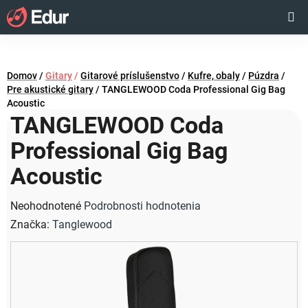
Prejsť
Hľadať
NÁKUP
na
obsah
KOŠÍK
Domov
/
Gitary
/
Gitarové príslušenstvo
/
Kufre, obaly
/
Púzdra
/
Pre akustické gitary
/
TANGLEWOOD Coda Professional Gig Bag
Acoustic
TANGLEWOOD Coda
Professional Gig Bag
Acoustic
Priemerné
Neohodnotené
Podrobnosti hodnotenia
hodnotenie
Značka:
Tanglewood
produktu
je
0,0
z