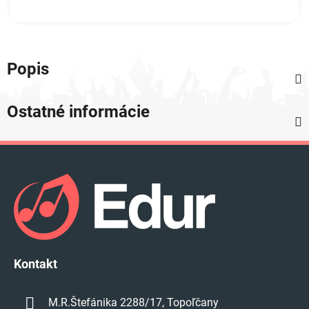
Popis
Ostatné informácie
Z
á
p
ä
t
i
e
Kontakt
M.R.Štefánika 2288/17, Topoľčany