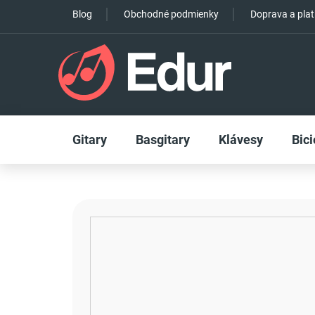
Prejsť
Blog
Obchodné podmienky
Doprava a pla
na
obsah
Gitary
Basgitary
Klávesy
Bici