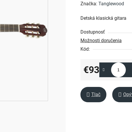
hodnotenie
Značka:
Tanglewood
produktu
Detská klasická gitara
je
0,0
Dostupnosť
z
Možnosti doručenia
5
Kód:
hviezdičiek.
€93
Jednotková cena:
Tlač
Opý