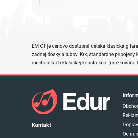
EM C1 je cenovo dostupná detská klasická gitara 
zadnej dosky a lubov. Krk, štandardne pripojený
mechanikách klasickej konštrukcie (drážkovaná h
Z
á
Infor
p
Obcho
ä
Reklam
t
i
Doprav
Kontakt
e
Ochran