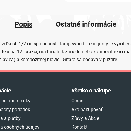
Popis
Ostatné informácie
veľkosti 1/2 od spoločnosti Tanglewood. Telo gitary je vyrobené
 k telu na 12. pražci, má hmatník z moderného kompozitného mate
lavica) a kompozitnej hlavici. Gitara sa dodáva v puzdre.
mácie
Všetko o nákupe
dné podmienky
O nás
ačný poriadok
Ako nakupovať
a a platby
Zľavy a Akcie
a osobných údajov
Kontakt