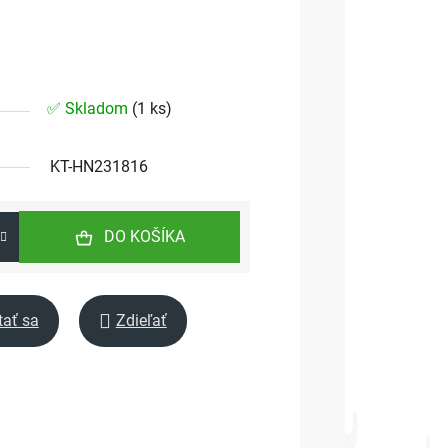
✅ Skladom
(
1 ks
)
KT-HN231816
DO KOŠÍKA
tať sa
Zdieľať