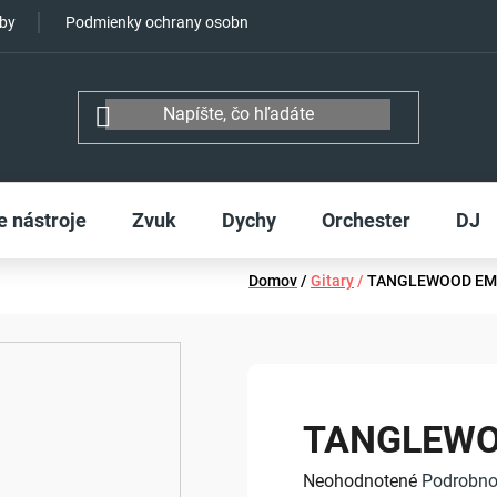
tby
Podmienky ochrany osobných údajov
e nástroje
Zvuk
Dychy
Orchester
DJ
Domov
/
Gitary
/
TANGLEWOOD EM
TANGLEWO
Priemerné
Neohodnotené
Podrobno