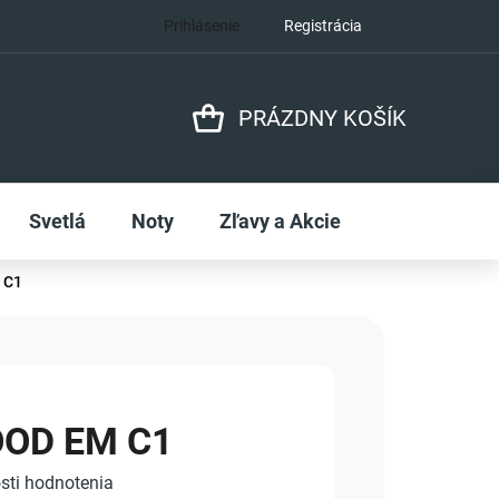
Prihlásenie
Registrácia
PRÁZDNY KOŠÍK
NÁKUPNÝ
KOŠÍK
Svetlá
Noty
Zľavy a Akcie
 C1
OD EM C1
sti hodnotenia