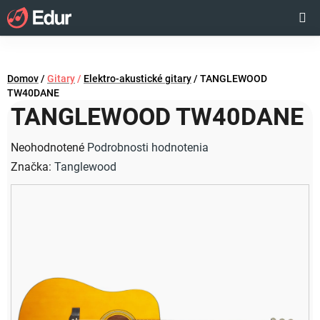
Prejsť
Hľadať
NÁKUP
na
obsah
KOŠÍK
Domov
/
Gitary
/
Elektro-akustické gitary
/
TANGLEWOOD
TW40DANE
TANGLEWOOD TW40DANE
Priemerné
Neohodnotené
Podrobnosti hodnotenia
hodnotenie
Značka:
Tanglewood
produktu
je
0,0
z
5
hviezdičiek.