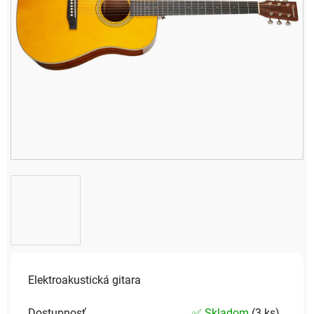
Elektroakustická gitara
Dostupnosť
✅ Skladom
(
3 ks
)