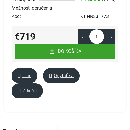
Možnosti doručenia
Kód:
KT-HN231773
€719
Jednotková cena:
DO KOŠÍKA
Tlač
Opýtať sa
Zdieľať