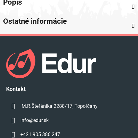
Popis
Ostatné informácie
Z
á
p
ä
t
i
e
Kontakt
M.R.Štefánika 2288/17, Topoľčany
info
@
edur.sk
+421 905 386 247