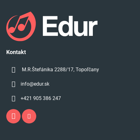
Z
á
p
ä
t
i
e
Kontakt
M.R.Štefánika 2288/17, Topoľčany
info
@
edur.sk
+421 905 386 247