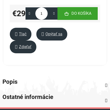
€29
DO KOŠÍKA
Jednotková cena:
Tlač
Opýtať sa
Zdieľať
Popis
Ostatné informácie