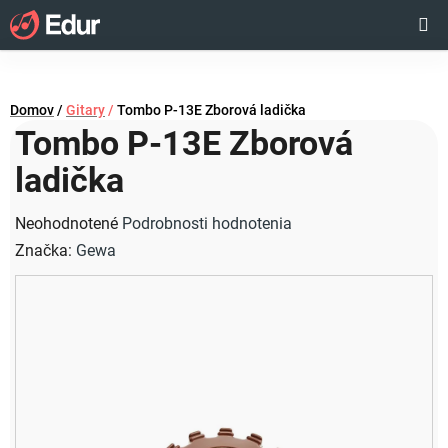
Prejsť
Hľadať
NÁKUP
na
obsah
KOŠÍK
Domov
/
Gitary
/
Tombo P-13E Zborová ladička
Tombo P-13E Zborová
ladička
Priemerné
Neohodnotené
Podrobnosti hodnotenia
hodnotenie
Značka:
Gewa
produktu
je
0,0
z
5
hviezdičiek.