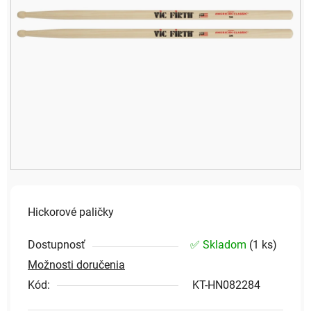
Hickorové paličky
Dostupnosť
✅ Skladom
(
1 ks
)
Možnosti doručenia
Kód:
KT-HN082284