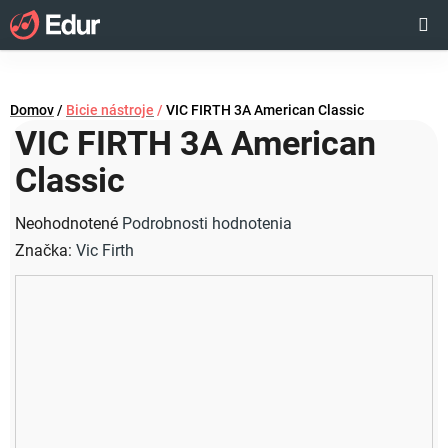
Prejsť
Hľadať
NÁKUP
na
obsah
KOŠÍK
Domov
/
Bicie nástroje
/
VIC FIRTH 3A American Classic
VIC FIRTH 3A American
Classic
Priemerné
Neohodnotené
Podrobnosti hodnotenia
hodnotenie
Značka:
Vic Firth
produktu
je
0,0
z
5
hviezdičiek.