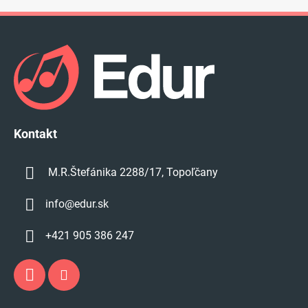
Z
á
p
ä
t
i
e
Kontakt
M.R.Štefánika 2288/17, Topoľčany
info
@
edur.sk
+421 905 386 247